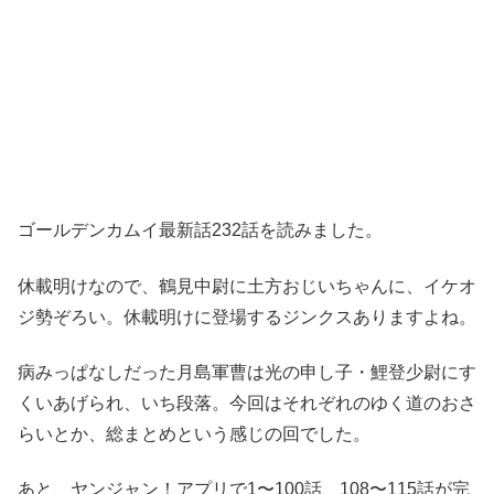
ゴールデンカムイ最新話232話を読みました。
休載明けなので、鶴見中尉に土方おじいちゃんに、イケオ
ジ勢ぞろい。休載明けに登場するジンクスありますよね。
病みっぱなしだった月島軍曹は光の申し子・鯉登少尉にす
くいあげられ、いち段落。今回はそれぞれのゆく道のおさ
らいとか、総まとめという感じの回でした。
あと、ヤンジャン！アプリで1〜100話、108〜115話が完