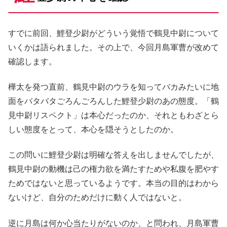
すでに前回、鯉登少尉がどういう覚悟で鶴見中尉について
いくかは語られました。その上で、今回月島軍曹が改めて
確認します。
樺太を発つ直前、鶴見中尉のウラを知ってバカみたいに地
面をバタバタごろんごろんした鯉登少尉のあの態度。「鶴
見中尉リスペクト」は本心だったのか、それともわざとら
しい態度をとって、本心を隠そうとしたのか。
この問いに鯉登少尉は明確な答えを出しませんでしたが、
鶴見中尉の動機は己の権力欲を満たすためや私腹を肥やす
ためではないと思っているようです。本当の目的はわから
ないけど、自分のためだけに動く人ではないと。
逆に月島は何か心当たりがないのか、と問われ、月島軍曹