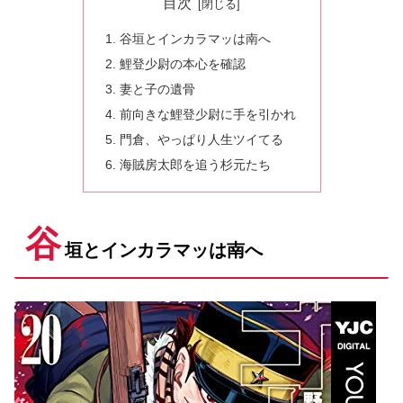
目次
谷垣とインカラマッは南へ
鯉登少尉の本心を確認
妻と子の遺骨
前向きな鯉登少尉に手を引かれ
門倉、やっぱり人生ツイてる
海賊房太郎を追う杉元たち
谷
垣とインカラマッは南へ