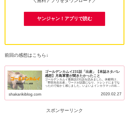
＼無料アプリをダウンロード／
ヤンジャン！アプリで読む
前回の感想はこちら↓
ゴールデンカムイ231話「出産」【本誌ネタバレ
感想】月島軍曹が聞きたかったこと
ゴールデンカムイ最新話231話を読みました。休載明け、
「野田先生出産」ワードが話題になり、トレンドにまでな
ったので短かく感じました。いよいよインカラマッの出産
です。fam8_js_async(' '_site=7241&_mloc=3350...
2020.02.27
shakarikiblog.com
スポンサーリンク