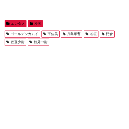
エンタメ
漫画
ゴールデンカムイ
宇佐美
月島軍曹
谷垣
門倉
鯉登少尉
鶴見中尉