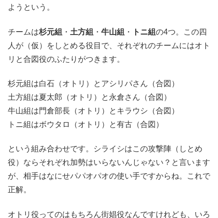
ようという。
チームは
杉元組
・
土方組
・
牛山組
・
トニ組
の4つ。この四
人が（仮）をしとめる役目で、それぞれのチームにはオト
リと合図役のふたりがつきます。
杉元組は白石（オトリ）とアシリパさん（合図）
土方組は夏太郎（オトリ）と永倉さん（合図）
牛山組は門倉部長（オトリ）とキラウシ（合図）
トニ組はボウタロ（オトリ）と有古（合図）
という組み合わせです。シライシはこの攻撃陣（しとめ
役）ならそれぞれ加勢はいらないんじゃない？と言います
が、相手はなにせパパオパオの使い手ですからね。これで
正解。
オトリ役ってのはもちろん街娼役なんですけれども、いろ