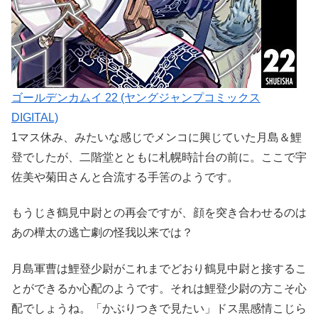
ゴールデンカムイ 22 (ヤングジャンプコミックス
DIGITAL)
1マス休み、みたいな感じでメンコに興じていた月島＆鯉
登でしたが、二階堂とともに札幌時計台の前に。ここで宇
佐美や菊田さんと合流する手筈のようです。
もうじき鶴見中尉との再会ですが、顔を突き合わせるのは
あの樺太の逃亡劇の怪我以来では？
月島軍曹は鯉登少尉がこれまでどおり鶴見中尉と接するこ
とができるか心配のようです。それは鯉登少尉の方こそ心
配でしょうね。「かぶりつきで見たい」ドス黒感情こじら