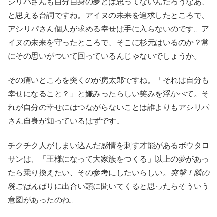
シリパさんも自分自身の夢とは思ってないんだろうなあ、
と思える台詞ですね。アイヌの未来を追求したところで、
アシリパさん個人が求める幸せは手に入らないのです。ア
イヌの未来を守ったところで、そこに杉元はいるのか？常
にその思いがついて回っているんじゃないでしょうか。
その痛いところを突くのが房太郎ですね。「それは自分も
幸せになること？」と嫌みったらしい笑みを浮かべて。そ
れが自分の幸せにはつながらないことは誰よりもアシリパ
さん自身が知っているはずです。
チクチク人がしまい込んだ感情を刺す才能があるボウタロ
サンは、「王様になって大家族をつくる」以上の夢があっ
たら乗り換えたい、その参考にしたいらしい。
突撃！隣の
晩ごはん
ばりに出合い頭に聞いてくると思ったらそういう
意図があったのね。