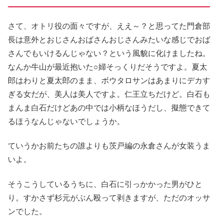
さて、オトリ役の面々ですが、ええ～？と思ってた門倉部
長は意外とおじさんおばさんおじさんみたいな感じでおば
さんでもいけるんじゃない？という風貌に化けましたね。
なんか牛山が最近抱いた○婦そっくりだそうですよ。夏太
郎はわりと夏太郎のまま、ボウタロサンはあまりにデカす
ぎる女だが、美人は美人ですよ。仁王立ちだけど。白石も
まんま白石だけどあの中では小柄なほうだし、擬態できて
るほうなんじゃないでしょうか。
ていうかお前たちの誰よりも茨戸編の永倉さんが女装うま
いよ。
そうこうしているうちに、白石に引っかかった男がひと
り。すかさず杉元がぶん殴って剥きますが、ただのオッサ
ンでした。