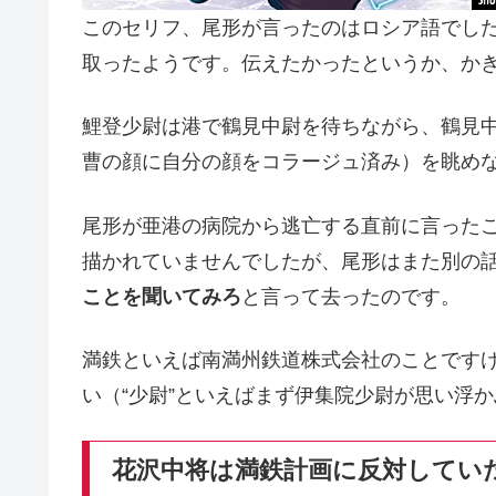
このセリフ、尾形が言ったのはロシア語でし
取ったようです。伝えたかったというか、か
鯉登少尉は港で鶴見中尉を待ちながら、鶴見
曹の顔に自分の顔をコラージュ済み）を眺め
尾形が亜港の病院から逃亡する直前に言った
描かれていませんでしたが、尾形はまた別の
ことを聞いてみろ
と言って去ったのです。
満鉄といえば南満州鉄道株式会社のことです
い（“少尉”といえばまず伊集院少尉が思い浮
花沢中将は満鉄計画に反対してい