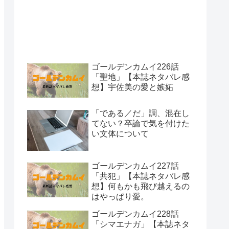
ゴールデンカムイ226話
「聖地」【本誌ネタバレ感
想】宇佐美の愛と嫉妬
「である／だ」調、混在し
てない？卒論で気を付けた
い文体について
ゴールデンカムイ227話
「共犯」【本誌ネタバレ感
想】何もかも飛び越えるの
はやっぱり愛。
ゴールデンカムイ228話
「シマエナガ」【本誌ネタ