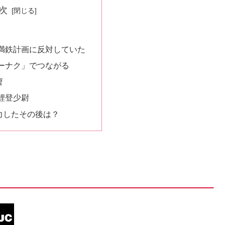
次
」
満鉄計画に反対していた
ーナク」でつながる
曹
鯉登少尉
力したその後は？