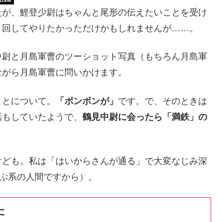
たが、鯉登少尉はちゃんと尾形の伝えたいことを受け
き回してやりたかっただけかもしれませんが……。
中尉と月島軍曹のツーショット写真（もちろん月島軍
ながら月島軍曹に問いかけます。
ことについて。
「ボンボンが」
です。で、そのときは
話もしていたようで、
鶴見中尉に会ったら「満鉄」の
けども。私は「はいからさんが通る」で大変なじみ深
かぶ系の人間ですから）。
た