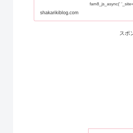
fam8_js_async(' '_s
shakarikiblog.com
スポ